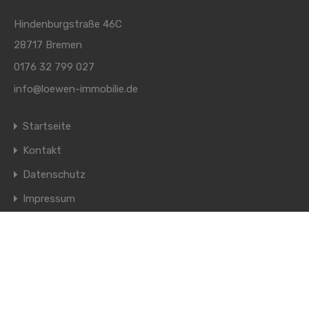
Hindenburgstraße 46C
28717 Bremen
0176 32 799 027
info@loewen-immobilie.de
Startseite
Kontakt
Datenschutz
Impressum
© 2026. Alle Rechte vorbehalten.
Designed by
Studio8