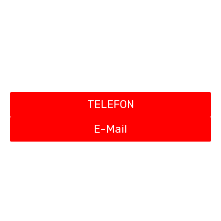
gemeinsam den
nächsten Schritt gehen.
Jetzt Kontakt aufnehmen
TELEFON
E-Mail