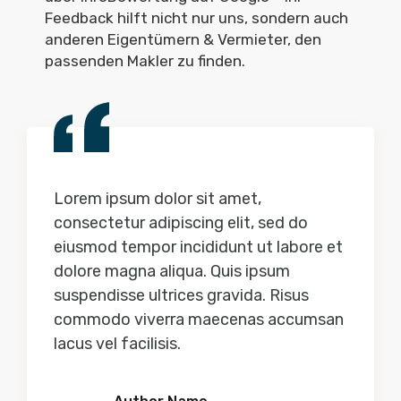
Feedback hilft nicht nur uns, sondern auch
anderen Eigentümern & Vermieter, den
passenden Makler zu finden.
Lorem ipsum dolor sit amet,
Lorem 
do
consectetur adipiscing elit, sed do
consect
bore et
eiusmod tempor incididunt ut labore et
eiusmod
dolore magna aliqua. Quis ipsum
dolore 
sus
suspendisse ultrices gravida. Risus
suspend
cumsan
commodo viverra maecenas accumsan
commod
lacus vel facilisis.
lacus ve