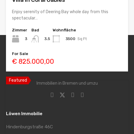
Enjoy serenity of Deering Bay whole day from this
spectacular…
Zimmer
Bad
Wohnfläche
3
3500
Sq Ft
3.5
For Sale
€ 825.000,00
Featured
Immobilien in Bremen und umzu
Löwen Immobilie
Hindenburgstraße 46C