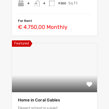
Sq Ft
4
9350
4
For Rent
€ 4.750,00 Monthly
Featured
Home in Coral Gables
Elegant retreat in a quiet…