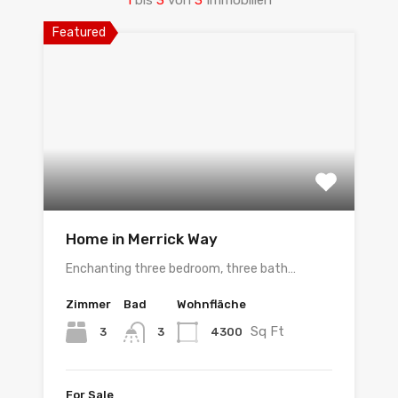
1
bis
3
von
3
Immobilien
Featured
Home in Merrick Way
Enchanting three bedroom, three bath…
Zimmer
Bad
Wohnfläche
Sq Ft
3
4300
3
For Sale