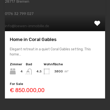
28717 Bremen
0176 32 799 027
info@loewen-immobilie.de
Home in Coral Gables
Startseite
Elegant retreat in a quiet Coral Gables setting. This
Kontakt
home…
Datenschutz
Zimmer
Bad
Wohnfläche
Impressum
4
3800
m²
4.5
For Sale
© 2026. Alle Rechte vorbehalten.
€ 850.000,00
Designed by
Studio8